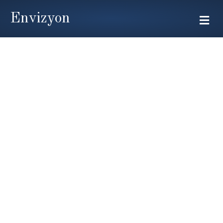
Envizyon
Me