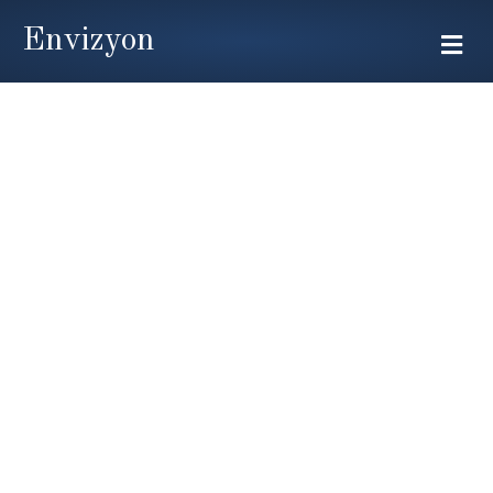
Envizyon
Me