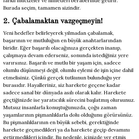
farklı mucizeler ve nimetleri beraberinde getirir.
Burada seçim, tamamen sizindir.
2. Çabalamaktan vazgeçmeyin!
Yeni hedefler belirleyerek yılmadan çabalamak,
başarının ve mutluluğun en büyük anahtarlarından
biridir. Eğer başarılı olacağınıza gerçekten inanıp,
çalışmaya devam ederseniz, sonunda istediğiniz yere
varırsınız. Başarılı ve mutlu bir yaşam için, sadece
olumlu düşünmeyi değil, olumlu eylemi de işin içine dahil
etmelisiniz. Çünkü gerçek tutkunun bulunduğu yer
burasıdır. Hayalleriniz, siz harekete geçene kadar
sadece sanal bir dünyada asılı olarak kalır. Harekete
geçtiğinizde ise yaratıcılık sürecini başlatmış olursunuz.
Mutsuz insanlarla konuştuğunuzda, çoğu zaman
yaşamlarının pişmanlıklarla dolu olduğunu görürsünüz.
Bu pişmanlıklarının en büyük sebebi, gerektiğinde
harekete geçmedikleri ya da harekete geçip devamını
getirmedikleri içindir. Bu nedenle, içinizde yer etmiş