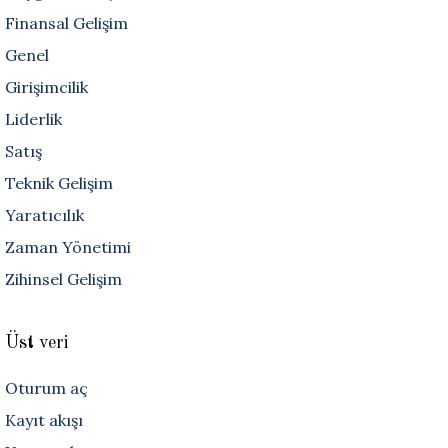
Finansal Gelişim
Genel
Girişimcilik
Liderlik
Satış
Teknik Gelişim
Yaratıcılık
Zaman Yönetimi
Zihinsel Gelişim
Üst veri
Oturum aç
Kayıt akışı