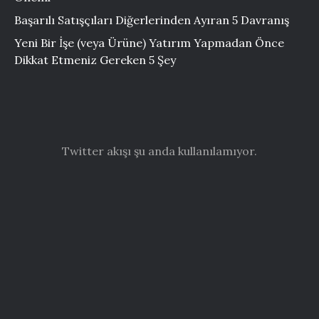
Başarılı Satışçıları Diğerlerinden Ayıran 5 Davranış
Yeni Bir İşe (veya Ürüne) Yatırım Yapmadan Önce
Dikkat Etmeniz Gereken 5 Şey
Twitter akışı şu anda kullanılamıyor.