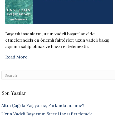
Başarılı insanların, uzun vadeli başarılar elde
etmelerindeki en önemli faktörler; uzun vadeli bakış
açısına sahip olmak ve hazzı ertelemektir.
Read More
Son Yazılar
Altın Çağ’da Yaşıyoruz, Farkında mısınız?
Uzun Vadeli Başarının Sırrı: Hazzı Ertelemek